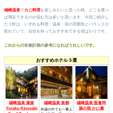
城崎温泉
で
カニ料理
を楽しみたいと思った時、どこを選べ
ば満足できるのか悩む方は多いと思います。今回ご紹介し
た３軒は、いずれも料理・温泉・宿の雰囲気とバランスが
取れていて、自信を持っておすすめできる宿ばかりです。
これからの冬旅計画の参考になればうれしいです。
おすすめホテル３選
城崎温泉 湯楽
城崎温泉 泉都
城崎温泉 医食同
Yuraku Kinosaki
源の宿 かに庵
外湯の中でも一番人