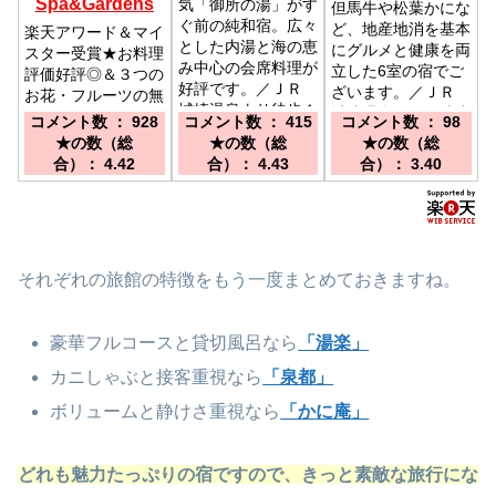
Spa&Gardens
気「御所の湯」がす
但馬牛や松葉かにな
ぐ前の純和宿。広々
ど、地産地消を基本
楽天アワード＆マイ
とした内湯と海の恵
にグルメと健康を両
スター受賞★お料理
み中心の会席料理が
立した6室の宿でご
評価好評◎＆３つの
好評です。／ＪＲ
ざいます。／ＪＲ
お花・フルーツの無
城崎温泉より徒歩１
城崎温泉駅より徒歩
料貸切風呂が大人気
コメント数 ： 928
コメント数 ： 415
コメント数 ： 98
０分
にて約７分。 大阪
／城崎温泉駅から徒
★の数（総
★の数（総
★の数（総
方面より中国道～舞
歩20分『送迎あ
合）： 4.42
合）： 4.43
合）： 3.40
鶴道～北近畿豊岡自
り』北近畿豊岡道、
動車道～但馬空港Ｉ
播但連絡道路、但馬
Ｃ下車 約30分
空港ICより→312号
線を北上.
それぞれの旅館の特徴をもう一度まとめておきますね。
豪華フルコースと貸切風呂なら
「湯楽」
カニしゃぶと接客重視なら
「泉都」
ボリュームと静けさ重視なら
「かに庵」
どれも魅力たっぷりの宿ですので、きっと素敵な旅行にな