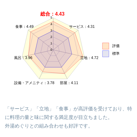
総合：4.43
5
4
食事：4.49
サービス：4.31
3
2
1
評価
0
標準
風呂：3.96
立地：4.72
設備・アメニティ：3.78
部屋：4.11
「サービス」「立地」「食事」が高評価を受けており、特
に料理の量と味に関する満足度が目立ちました。
外湯めぐりとの組み合わせも好評です。