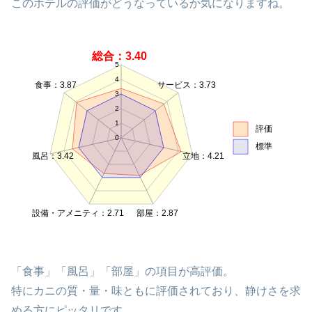
このホテルの評価がどうなっているか気になりますね。
総合：3.40
5
4
食事：3.87
サービス：3.73
3
2
1
評価
0
標準
風呂：3.42
立地：4.21
設備・アメニティ：2.71
部屋：2.87
「食事」「風呂」「部屋」の項目が高評価。
特にカニの質・量・味ともに評価されており、静けさを求
める方にピッタリです。