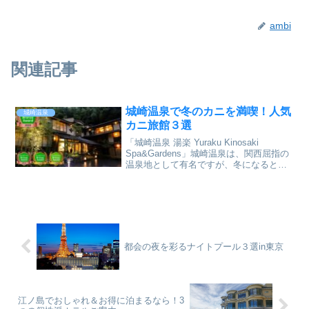
ambi
関連記事
城崎温泉で冬のカニを満喫！人気
城崎温泉
カニ旅館３選
「城崎温泉 湯楽 Yuraku Kinosaki
Spa&Gardens」城崎温泉は、関西屈指の
温泉地として有名ですが、冬になると一
層の魅力を増すのが、なんといってもカ
ニ料理の存在ですよね。私も過去に夫婦
で訪れたことがあり、その時にいただ
い...
都会の夜を彩るナイトプール３選in東京
江ノ島でおしゃれ＆お得に泊まるなら！3