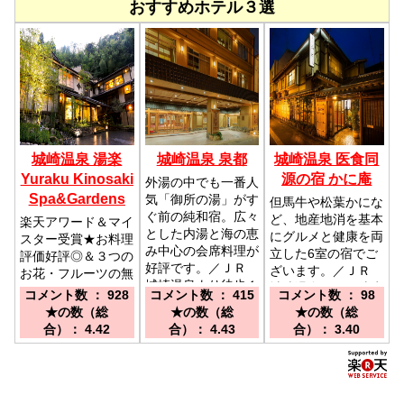
おすすめホテル３選
城崎温泉 湯楽
城崎温泉 泉都
城崎温泉 医食同
Yuraku Kinosaki
源の宿 かに庵
外湯の中でも一番人
Spa&Gardens
気「御所の湯」がす
但馬牛や松葉かにな
ぐ前の純和宿。広々
ど、地産地消を基本
楽天アワード＆マイ
とした内湯と海の恵
にグルメと健康を両
スター受賞★お料理
み中心の会席料理が
立した6室の宿でご
評価好評◎＆３つの
好評です。／ＪＲ
ざいます。／ＪＲ
お花・フルーツの無
城崎温泉より徒歩１
城崎温泉駅より徒歩
料貸切風呂が大人気
コメント数 ： 928
コメント数 ： 415
コメント数 ： 98
０分
にて約７分。 大阪
／城崎温泉駅から徒
★の数（総
★の数（総
★の数（総
方面より中国道～舞
歩20分『送迎あ
合）： 4.42
合）： 4.43
合）： 3.40
鶴道～北近畿豊岡自
り』北近畿豊岡道、
動車道～但馬空港Ｉ
播但連絡道路、但馬
Ｃ下車 約30分
空港ICより→312号
線を北上.