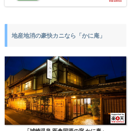
地産地消の豪快カニなら「かに庵」
「城崎温泉 医食同源の宿 かに庵」